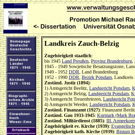
Landkreis Zauch-Belzig
Zugehörigkeit staatlich
:
bis 1945
Land Preußen
,
Provinz Brandenburg
,
1945 - 1949 Sowjetische Besatzungszone, Lan
1949 - 1952
DDR
, Land Brandenburg
1952 - 1990
DDR
,
Bezirk Potsdam
, Landkreis
Zuständ. Justiz (1894)
:
1) Amtsgericht Beelitz,
Landgericht Potsdam
,
K
2) Amtsgericht Belzig,
Landgericht Potsdam
,
K
3) Amtsgericht Treuenbriezen,
Landgericht Pot
4) Amtsgericht Werder,
Landgericht Potsdam
,
K
Zuständ. Finanzamt (1927)
: Finanzamt Beelit
Zuständ. Gau 1933-1945
:
Kurmark (Mark Bra
Zuständ. Militärdienst (1885)
:
III. Armeekorp
Zugehörigkeit ev. Kirche (1939)
:
Evangelisch
Zugehörigkeit kath. Kirche (1939)
:
Bistum Be