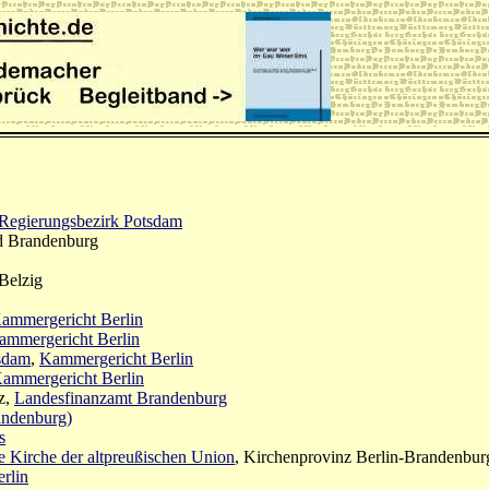
Regierungsbezirk Potsdam
d Brandenburg
 Belzig
ammergericht Berlin
ammergericht Berlin
sdam
,
Kammergericht Berlin
ammergericht Berlin
z,
Landesfinanzamt Brandenburg
ndenburg)
s
e Kirche der altpreußischen Union
, Kirchenprovinz Berlin-Brandenbur
rlin