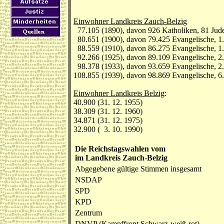
Einwohner Landkreis Zauch-Belzig
77.105 (1890), davon 926 Katholiken, 81 Jud
80.651 (1900), davon 79.425 Evangelische, 1
88.559 (1910), davon 86.275 Evangelische, 1
92.266 (1925), davon 89.109 Evangelische, 2.
98.378 (1933), davon 93.659 Evangelische, 2.
108.855 (1939), davon 98.869 Evangelische, 6.
Einwohner Landkreis Belzig
:
40.900 (31. 12. 1955)
38.309 (31. 12. 1960)
34.871 (31. 12. 1975)
32.900 ( 3. 10. 1990)
Die Reichstagswahlen vom
im Landkreis Zauch-Belzig
Abgegebene gültige Stimmen insgesamt
NSDAP
SPD
KPD
Zentrum
DNVP (Kampffront Schwarz-weiß-rot)