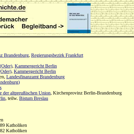
nz Brandenburg
,
Regierungsbezirk Frankfurt
 (Oder)
,
Kammergericht Berlin
(Oder)
,
Kammergericht Berlin
sen,
Landesfinanzamt Brandenburg
ndenburg)
s
e der altpreußischen Union
, Kirchenprovinz Berlin-Brandenburg
lin
, teilw.
Bistum Breslau
en
89 Katholiken
82 Katholiken