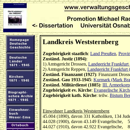
Landkreis Weststernberg
Zugehörigkeit staatlich
:
Land Preußen
,
Provi
Zuständ. Justiz (1894)
:
1) Amtsgericht Drossen,
Landgericht Frankfurt
2) Amtsgericht Reppen,
Landgericht Frankfurt 
Zuständ. Finanzamt (1927)
: Finanzamt Dros
Zuständ. Gau 1933-1945
:
Kurmark (Mark Bra
Zuständ. Militärdienst (1885)
:
III. Armeekorp
Zugehörigkeit ev. Kirche
:
Evangelische Kirch
Zugehörigkeit kath. Kirche
: teilw.
Bistum Ber
Einwohner Landkreis Weststernberg
45.004 (1890), davon 331 Katholiken, 134 Jud
44.028 (1900), davon 43.149 Evangelische, 5
44.027 (1910), davon 42.922 Evangelische, 8