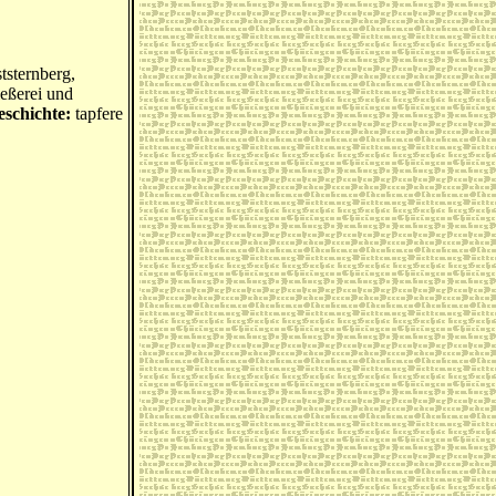
tsternberg,
ießerei und
eschichte:
tapfere