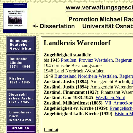
Landkreis Warendorf
Zugehörigkeit staatlich
:
bis 1945
Preußen
,
Provinz Westfalen
,
Regierun
1945 britische Besatzungszone
1946 Land Nordrhein-Westfalen
1949
Bundesland
Nordrhein-Westfalen
,
Regier
Zuständ. Justiz (1894)
: Amtsgericht Bocholt,
Zuständ. Justiz (1894)
: Amtsgericht Warendor
Zuständ. Finanzamt (1927)
: Finanzamt Ware
Zuständ. Gau 1933-1945
:
Westfalen-Nord
Zuständ. Militärdienst (1885)
:
VII. Armeekor
Zugehörigkeit ev. Kirche (1939)
:
Evangelisch
Zugehörigkeit kath. Kirche (1939)
:
Bistum M
Landrat
: