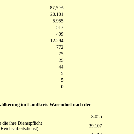
87,5 %
20.101
5.955
517
409
12.294
772
75
25
44
5
5
0
evölkerung im Landkreis Warendorf nach der
8.055
ie ihre Dienstpflicht
39.107
eichsarbeitsdienst)