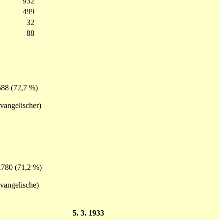
932
499
32
88
588 (72,7 %)
evangelischer)
.780 (71,2 %)
evangelische)
5. 3. 1933