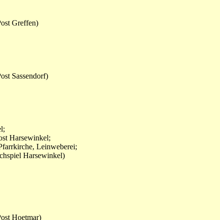
ost Greffen)
ost Sassendorf)
l;
ost Harsewinkel;
Pfarrkirche, Leinweberei;
chspiel Harsewinkel)
Post Hoetmar)