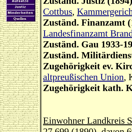
Zuständ. Justiz (1894
Cottbus
,
Kammergerich
Zuständ. Finanzamt (
Landesfinanzamt Bran
Zuständ. Gau 1933-1
Zuständ. Militärdiens
Zugehörigkeit ev. Kir
altpreußischen Union
, 
Zugehörigkeit kath. K
Einwohner Landkreis S
27.699 (1890), davon 6