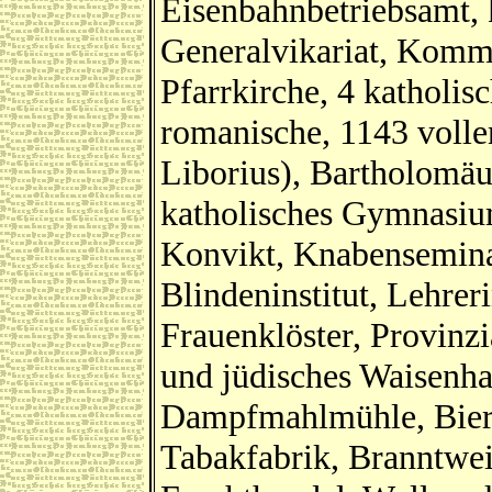
Eisenbahnbetriebsamt, 
Generalvikariat, Kommu
Pfarrkirche, 4 katholis
romanische, 1143 volle
Liborius), Bartholomäu
katholisches Gymnasium
Konvikt, Knabenseminar
Blindeninstitut, Lehrer
Frauenklöster, Provinz
und jüdisches Waisenha
Dampfmahlmühle, Bierbr
Tabakfabrik, Branntwei